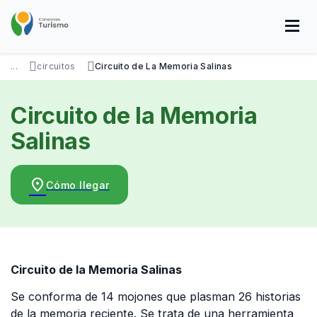
Pasar
al
contenido
principal
SOBRE NOSOTROS
DISFRUTÁ
VISITÁ
DATOS ÚTILES
...
circuitos
Circuito de La Memoria Salinas
Circuito de la Memoria
Salinas
place
Cómo llegar
Circuito de la Memoria Salinas
Se conforma de 14 mojones que plasman 26 historias
de la memoria reciente. Se trata de una herramienta