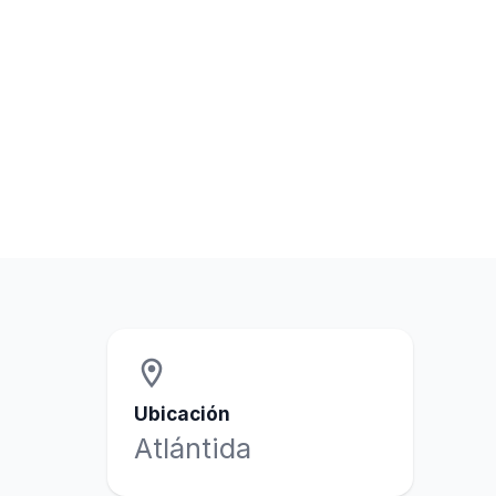
location_on
Ubicación
Atlántida