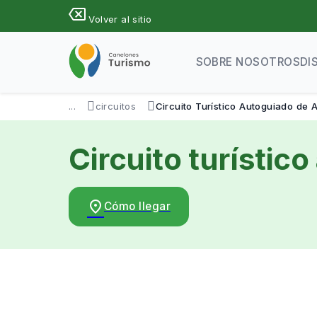
Pasar
backspace
Volver al sitio
al
contenido
principal
SOBRE NOSOTROS
DI
...
circuitos
Circuito Turístico Autoguiado de A
Circuito turístic
place
Cómo llegar