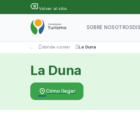
Pasar
backspace
Volver al sitio
al
contenido
principal
SOBRE NOSOTROS
DI
...
donde-comer
La Duna
La Duna
place
Cómo llegar