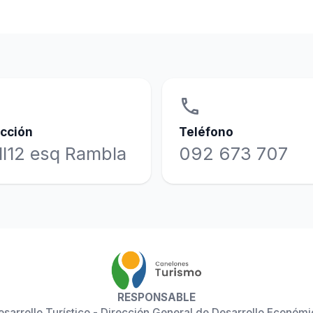
phone
ección
Teléfono
ll12 esq Rambla
092 673 707
RESPONSABLE
esarrollo Turístico - Dirección General de Desarrollo Económi