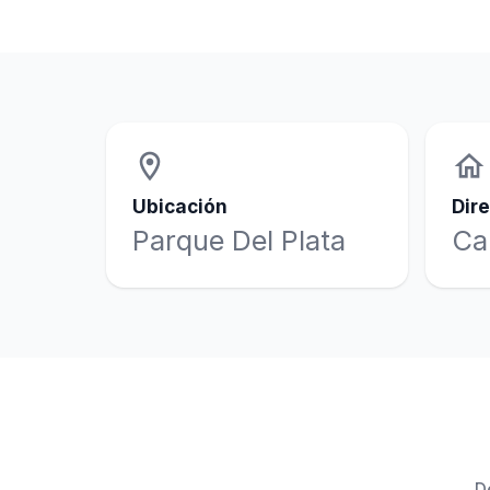
location_on
home
Ubicación
Dir
Parque Del Plata
Ca
D