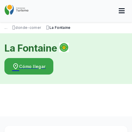
Pasar
al
contenido
principal
SOBRE NOSOTROS
DISFRUTÁ
VISITÁ
DATOS ÚTILES
...
donde-comer
La Fontaine
La Fontaine
place
Cómo llegar