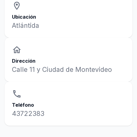
location_on
Ubicación
Atlántida
home
Dirección
Calle 11 y Ciudad de Montevideo
phone
Teléfono
43722383