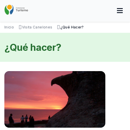
Pasar
al
contenido
principal
SOBRE NOSOTROS
DISFRUTÁ
VISITÁ
DATOS ÚTILES
Inicio
Visita Canelones
¿Qué Hacer?
¿Qué hacer?