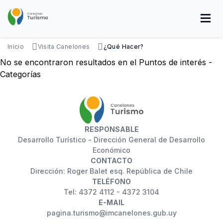
Pasar
al
contenido
principal
SOBRE NOSOTROS
DISFRUTÁ
VISITÁ
DATOS ÚTILES
Inicio
Visita Canelones
¿Qué Hacer?
No se encontraron resultados en el Puntos de interés -
Categorías
RESPONSABLE
Desarrollo Turístico - Dirección General de Desarrollo
Económico
CONTACTO
Dirección: Roger Balet esq. República de Chile
TELÉFONO
Tel: 4372 4112 - 4372 3104
E-MAIL
pagina.turismo@imcanelones.gub.uy